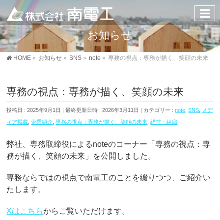
お知らせ
HOME
»
お知らせ
»
SNS
»
note
»
専務の視点：専務が描く、笑顔の未来
専務の視点：専務が描く、笑顔の未来
投稿日 : 2025年9月1日
最終更新日時 : 2026年3月11日
カテゴリー :
note
,
SNS
,
メデ
ィア掲載
,
企業紹介
,
専務の視点：専務が描く、笑顔の未来
,
経営・組織
弊社、専務取締役によるnoteのコーナー「専務の視点：専
務が描く、笑顔の未来」を公開しました。
専務ならではの視点で南電工のことを綴りつつ、ご紹介い
たします。
Xはこちら
からご覧いただけます。