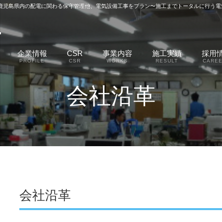
、鹿児島県内の配電に関わる保守管理他、電気設備工事をプラン〜施工までトータルに行う電
企業情報
CSR
事業内容
施工実績
採用
PROFILE
CSR
WORKS
RESULT
CARE
会社沿革
会社沿革