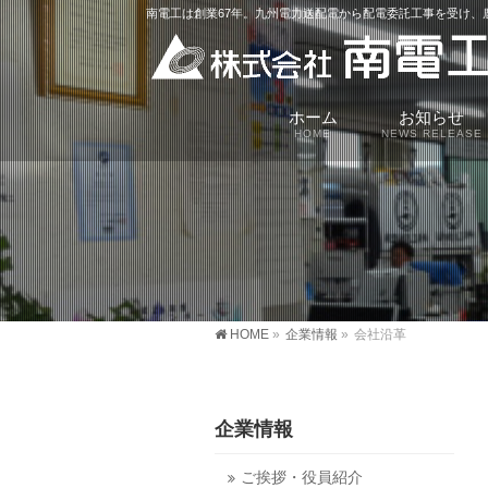
南電工は創業67年。九州電力送配電から配電委託工事を受け
ホーム
お知らせ
HOME
NEWS RELEASE
HOME
»
企業情報
»
会社沿革
企業情報
ご挨拶・役員紹介