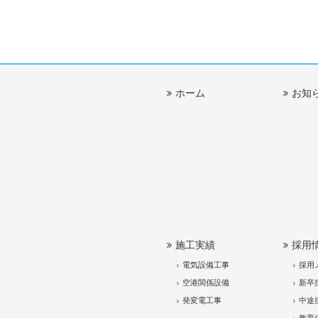
ホーム
お知
施工実績
採用
電気設備工事
採用
空港関係設備
新卒
発変電工事
中途