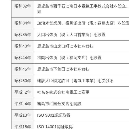
昭和32年
鹿児島市西千石に南日本電気工事株式会社を設立
結
昭和34年
加治木営業所、横川派出所（現：霧島支店）を設
昭和35年
大口出張所（現：大口営業所）を設置
昭和40年
鹿児島市山之口町に本社を移転
昭和44年
福岡出張所（現：福岡支店）を設置
昭和45年
鹿児島市下荒田に本社を移転
昭和50年
建設大臣特定許可（電気工事業）を受ける
平成 2年
社名を株式会社南電工に変更
平成 4年
霧島市に国分支店を開設
平成13年
ISO 9001認証取得
平成18年
ISO 14001認証取得