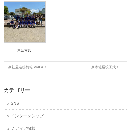
集合写真
←
新社屋進捗情報 Part９！
新本社屋竣工式！！
→
カテゴリー
SNS
インターンシップ
メディア掲載