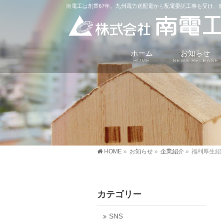
南電工は創業67年。九州電力送配電から配電委託工事を受け
ホーム
お知らせ
HOME
NEWS RELEASE
HOME
»
お知らせ
»
企業紹介
»
福利厚生紹
カテゴリー
SNS