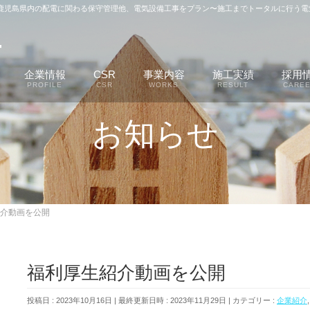
、鹿児島県内の配電に関わる保守管理他、電気設備工事をプラン〜施工までトータルに行う電
企業情報
CSR
事業内容
施工実績
採用
PROFILE
CSR
WORKS
RESULT
CARE
お知らせ
介動画を公開
福利厚生紹介動画を公開
投稿日 : 2023年10月16日
最終更新日時 : 2023年11月29日
カテゴリー :
企業紹介