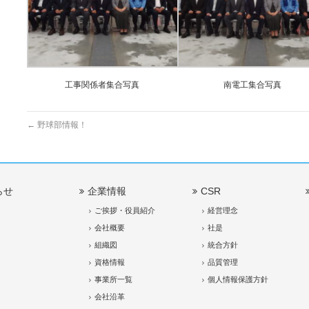
工事関係者集合写真
南電工集合写真
←
野球部情報！
らせ
企業情報
CSR
ご挨拶・役員紹介
経営理念
会社概要
社是
組織図
統合方針
資格情報
品質管理
事業所一覧
個人情報保護方針
会社沿革