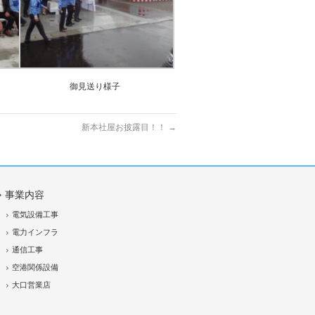
御見送り様子
新本社屋お披露目！！
→
事業内容
電気設備工事
電力インフラ
通信工事
空港関係設備
大口営業店