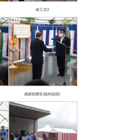
竣工式3
感謝状贈呈(植村組様)