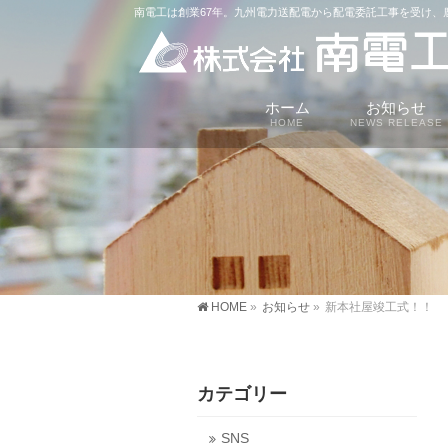
南電工は創業67年。九州電力送配電から配電委託工事を受け
ホーム
お知らせ
HOME
NEWS RELEASE
HOME
»
お知らせ
»
新本社屋竣工式！！
カテゴリー
SNS