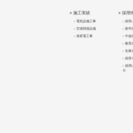
施工実績
採用
電気設備工事
採用
空港関係設備
新卒
発変電工事
中途
教育
先輩
採用 
採用
せ